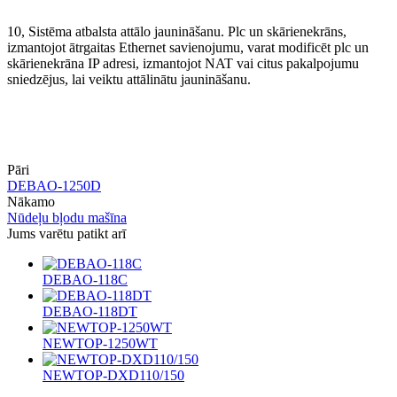
10, Sistēma atbalsta attālo jaunināšanu. Plc un skārienekrāns,
izmantojot ātrgaitas Ethernet savienojumu, varat modificēt plc un
skārienekrāna IP adresi, izmantojot NAT vai citus pakalpojumu
sniedzējus, lai veiktu attālinātu jaunināšanu.
Pāri
DEBAO-1250D
Nākamo
Nūdeļu bļodu mašīna
Jums varētu patikt arī
DEBAO-118C
DEBAO-118DT
NEWTOP-1250WT
NEWTOP-DXD110/150