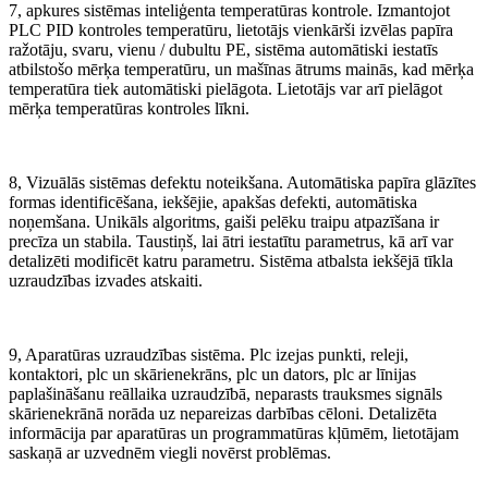
7, apkures sistēmas inteliģenta temperatūras kontrole. Izmantojot
PLC PID kontroles temperatūru, lietotājs vienkārši izvēlas papīra
ražotāju, svaru, vienu / dubultu PE, sistēma automātiski iestatīs
atbilstošo mērķa temperatūru, un mašīnas ātrums mainās, kad mērķa
temperatūra tiek automātiski pielāgota. Lietotājs var arī pielāgot
mērķa temperatūras kontroles līkni.
8, Vizuālās sistēmas defektu noteikšana. Automātiska papīra glāzītes
formas identificēšana, iekšējie, apakšas defekti, automātiska
noņemšana. Unikāls algoritms, gaiši pelēku traipu atpazīšana ir
precīza un stabila. Taustiņš, lai ātri iestatītu parametrus, kā arī var
detalizēti modificēt katru parametru. Sistēma atbalsta iekšējā tīkla
uzraudzības izvades atskaiti.
9, Aparatūras uzraudzības sistēma. Plc izejas punkti, releji,
kontaktori, plc un skārienekrāns, plc un dators, plc ar līnijas
paplašināšanu reāllaika uzraudzībā, neparasts trauksmes signāls
skārienekrānā norāda uz nepareizas darbības cēloni. Detalizēta
informācija par aparatūras un programmatūras kļūmēm, lietotājam
saskaņā ar uzvednēm viegli novērst problēmas.