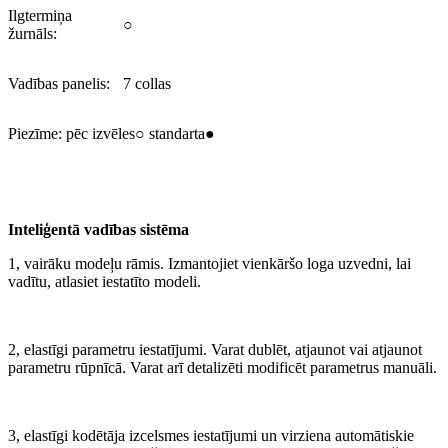
Ilgtermiņa
○
žurnāls:
Vadības panelis:
7 collas
Piezīme: pēc izvēles○ standarta●
Inteliģentā vadības sistēma
1, vairāku modeļu rāmis. Izmantojiet vienkāršo loga uzvedni, lai
vadītu, atlasiet iestatīto modeli.
2, elastīgi parametru iestatījumi. Varat dublēt, atjaunot vai atjaunot
parametru rūpnīcā. Varat arī detalizēti modificēt parametrus manuāli.
3, elastīgi kodētāja izcelsmes iestatījumi un virziena automātiskie