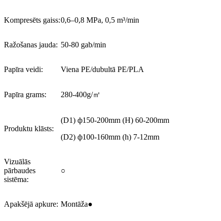
Kompresēts gaiss:
0,6–0,8 MPa, 0,5 m³/min
Ražošanas jauda:
50-80 gab/min
Papīra veidi:
Viena PE/dubultā PE/PLA
Papīra grams:
280-400g/㎡
(D1) ф150-200mm (H) 60-200mm
Produktu klāsts:
(D2) ф100-160mm (h) 7-12mm
Vizuālās
pārbaudes
○
sistēma:
Apakšējā apkure:
Montāža●