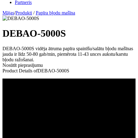
Partneris
Mājas
/
Produkti
/
Papīra bļodu mašīna
DEBAO-5000S
DEBAO-5000S vidēja ātruma papīra spainīšu/salātu bļodu mašīnas
jauda ir līdz 50-80 gab/min, piemērota 11-43 unces aukstu/karstu
bļodu ražošanai.
Nosūtīt pieprasījumu
Product Details of
DEBAO-5000S