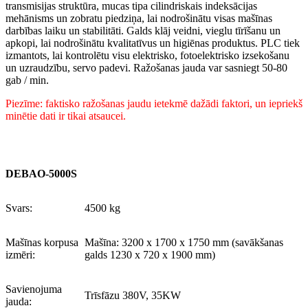
transmisijas struktūra, mucas tipa cilindriskais indeksācijas
mehānisms un zobratu piedziņa, lai nodrošinātu visas mašīnas
darbības laiku un stabilitāti. Galds klāj veidni, vieglu tīrīšanu un
apkopi, lai nodrošinātu kvalitatīvus un higiēnas produktus. PLC tiek
izmantots, lai kontrolētu visu elektrisko, fotoelektrisko izsekošanu
un uzraudzību, servo padevi. Ražošanas jauda var sasniegt 50-80
gab / min.
Piezīme: faktisko ražošanas jaudu ietekmē dažādi faktori, un iepriekš
minētie dati ir tikai atsaucei.
DEBAO-5000S
Svars:
4500 kg
Mašīnas korpusa
Mašīna: 3200 x 1700 x 1750 mm (savākšanas
izmēri:
galds 1230 x 720 x 1900 mm)
Savienojuma
Trīsfāzu 380V, 35KW
jauda: