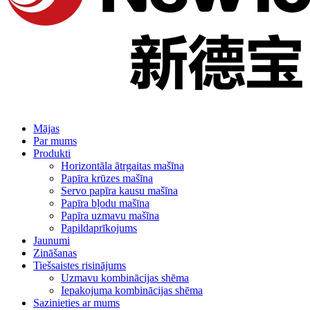
Mājas
Par mums
Produkti
Horizontāla ātrgaitas mašīna
Papīra krūzes mašīna
Servo papīra kausu mašīna
Papīra bļodu mašīna
Papīra uzmavu mašīna
Papildaprīkojums
Jaunumi
Zināšanas
Tiešsaistes risinājums
Uzmavu kombinācijas shēma
Iepakojuma kombinācijas shēma
Sazinieties ar mums