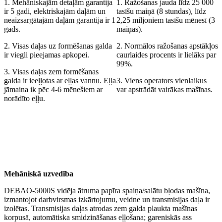
1. Mehāniskajām detaļām garantija
1. Ražošanas jauda līdz 25 000
ir 5 gadi, elektriskajām daļām un
tasīšu maiņā (8 stundas), līdz
neaizsargātajām daļām garantija ir 1
2,25 miljoniem tasīšu mēnesī (3
gads.
maiņas).
2. Visas daļas uz formēšanas galda
2. Normālos ražošanas apstākļos
ir viegli pieejamas apkopei.
caurlaides procents ir lielāks par
99%.
3. Visas daļas zem formēšanas
galda ir ieeļļotas ar eļļas vannu. Eļļa
3. Viens operators vienlaikus
jāmaina ik pēc 4-6 mēnešiem ar
var apstrādāt vairākas mašīnas.
norādīto eļļu.
Mehāniskā uzvedība
DEBAO-5000S vidēja ātruma papīra spaiņa/salātu bļodas mašīna,
izmantojot darbvirsmas izkārtojumu, veidne un transmisijas daļa ir
izolētas. Transmisijas daļas atrodas zem galda plaukta mašīnas
korpusā, automātiska smidzināšanas eļļošana; gareniskās ass