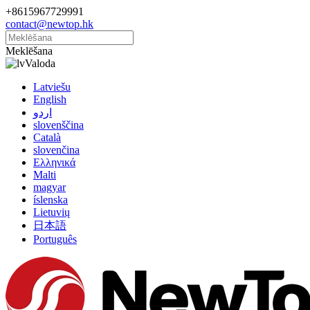
+8615967729991
contact@newtop.hk
Meklēšana
Valoda
Latviešu
English
اردو
slovenščina
Català
slovenčina
Ελληνικά
Malti
magyar
íslenska
Lietuvių
日本語
Português