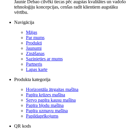
Jaunie Debao cilvēki tiecas pēc augstas kvalitātes un vadošo
tehnoloģiju koncepcijas, cenšas radīt klientiem augstāku
vērtību.
Navigācija
Mājas
Par mums
Produkti
Jaunumi
Zināšanas
Sazinieties ar mums
Partneris
Lapas karte
Produkta kategorija
Horizontāla ātrgaitas mašīna
Papīra krūzes mašīna
Servo papīra kausu mašīna
Papīra bļodu mašīna
Papīra uzmavu mašīna
Papildaprīkojums
QR kods