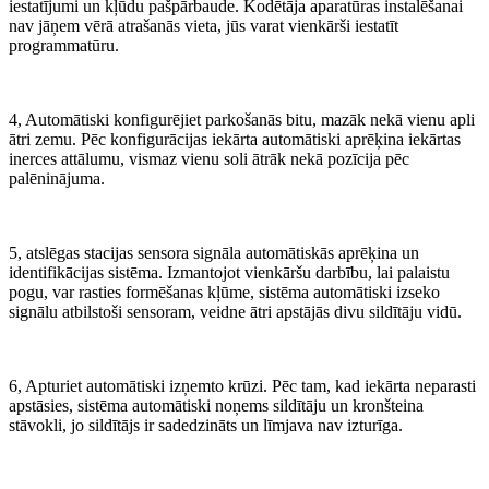
iestatījumi un kļūdu pašpārbaude. Kodētāja aparatūras instalēšanai
nav jāņem vērā atrašanās vieta, jūs varat vienkārši iestatīt
programmatūru.
4, Automātiski konfigurējiet parkošanās bitu, mazāk nekā vienu apli
ātri zemu. Pēc konfigurācijas iekārta automātiski aprēķina iekārtas
inerces attālumu, vismaz vienu soli ātrāk nekā pozīcija pēc
palēninājuma.
5, atslēgas stacijas sensora signāla automātiskās aprēķina un
identifikācijas sistēma. Izmantojot vienkāršu darbību, lai palaistu
pogu, var rasties formēšanas kļūme, sistēma automātiski izseko
signālu atbilstoši sensoram, veidne ātri apstājās divu sildītāju vidū.
6, Apturiet automātiski izņemto krūzi. Pēc tam, kad iekārta neparasti
apstāsies, sistēma automātiski noņems sildītāju un kronšteina
stāvokli, jo sildītājs ir sadedzināts un līmjava nav izturīga.