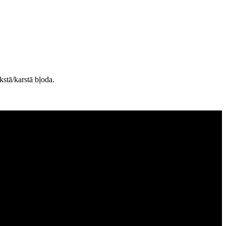
stā/karstā bļoda.