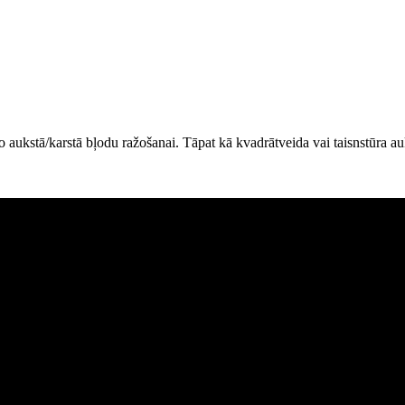
kstā/karstā bļodu ražošanai. Tāpat kā kvadrātveida vai taisnstūra auk