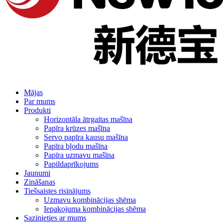
Mājas
Par mums
Produkti
Horizontāla ātrgaitas mašīna
Papīra krūzes mašīna
Servo papīra kausu mašīna
Papīra bļodu mašīna
Papīra uzmavu mašīna
Papildaprīkojums
Jaunumi
Zināšanas
Tiešsaistes risinājums
Uzmavu kombinācijas shēma
Iepakojuma kombinācijas shēma
Sazinieties ar mums