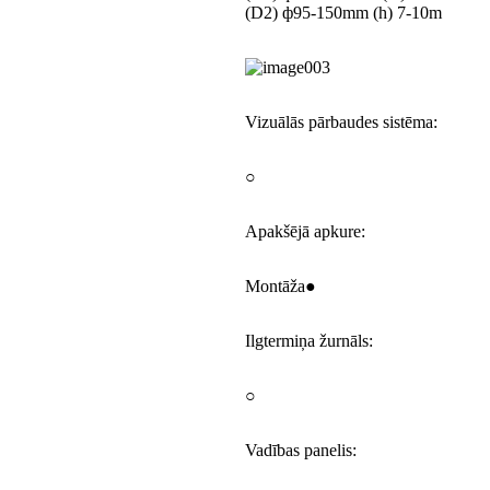
(D2) ф95-150mm (h) 7-10m
Vizuālās pārbaudes sistēma:
○
Apakšējā apkure:
Montāža●
Ilgtermiņa žurnāls:
○
Vadības panelis: