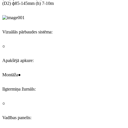
(D2) ф85-145mm (h) 7-10m
Vizuālās pārbaudes sistēma:
○
Apakšējā apkure:
Montāža●
Ilgtermiņa žurnāls:
○
Vadības panelis: