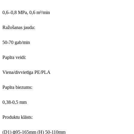
0,6–0,8 MPa, 0,6 m³/min
Ražošanas jauda:
50-70 gab/min
Papīra veidi:
Viena/divvietīga PE/PLA
Papīra biezums:
0,38-0,5 mm
Produktu klāsts:
(D1) ф95-165mm (H) 50-110mm