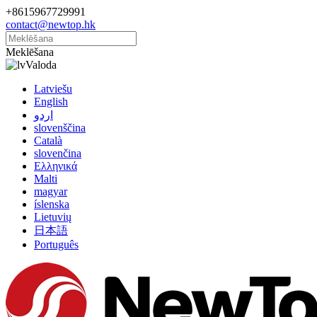
+8615967729991
contact@newtop.hk
Meklēšana
Valoda
Latviešu
English
اردو
slovenščina
Català
slovenčina
Ελληνικά
Malti
magyar
íslenska
Lietuvių
日本語
Português