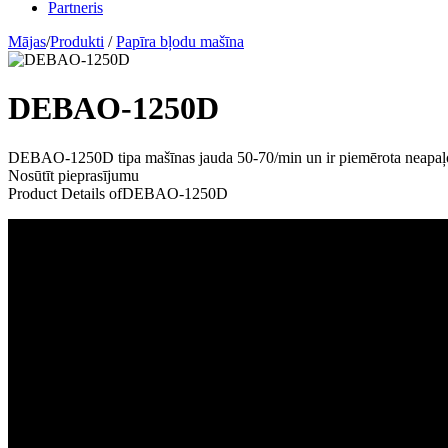
Partneris
Mājas
/
Produkti
/
Papīra bļodu mašīna
DEBAO-1250D
DEBAO-1250D tipa mašīnas jauda 50-70/min un ir piemērota neapaļo au
Nosūtīt pieprasījumu
Product Details of
DEBAO-1250D