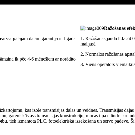
Ražošanas efekt
eaizsargātajām daļām garantija ir 1 gads.
1. Ražošanas jauda līdz 24 0
maiņas).
2. Normālos ražošanas apstāk
a jāmaina ik pēc 4-6 mēnešiem ar norādīto
3. Viens operators vienlaiku
rtojumu, kas izolē transmisijas daļas un veidnes. Transmisijas daļas at
anu, gareniskās ass transmisijas konstrukciju, mucas tipa cilindrisko 
arbību, tiek izmantota PLC, fotoelektriskā izsekošana un servo padeve. Š