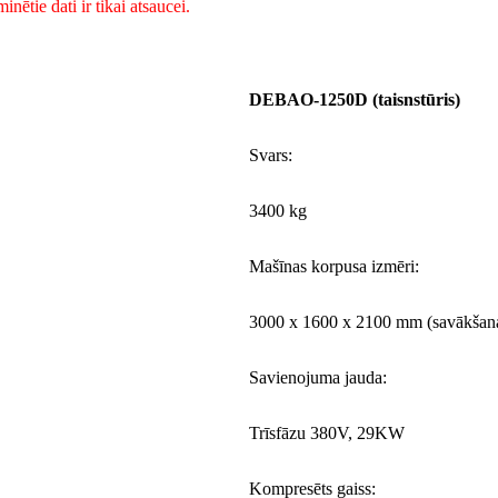
nētie dati ir tikai atsaucei.
DEBAO-1250D (taisnstūris)
Svars:
3400 kg
Mašīnas korpusa izmēri:
3000 x 1600 x 2100 mm (savākšan
Savienojuma jauda:
Trīsfāzu 380V, 29KW
Kompresēts gaiss: