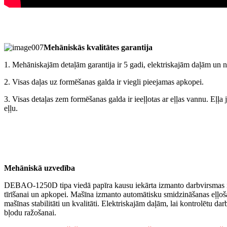
Mehāniskās kvalitātes garantija
1. Mehāniskajām detaļām garantija ir 5 gadi, elektriskajām daļām un n
2. Visas daļas uz formēšanas galda ir viegli pieejamas apkopei.
3. Visas detaļas zem formēšanas galda ir ieeļļotas ar eļļas vannu. Eļļ
eļļu.
Mehāniskā uzvedība
DEBAO-1250D tipa viedā papīra kausu iekārta izmanto darbvirsmas izkā
tīrīšanai un apkopei. Mašīna izmanto automātisku smidzināšanas eļļoš
mašīnas stabilitāti un kvalitāti. Elektriskajām daļām, lai kontrolētu d
bļodu ražošanai.