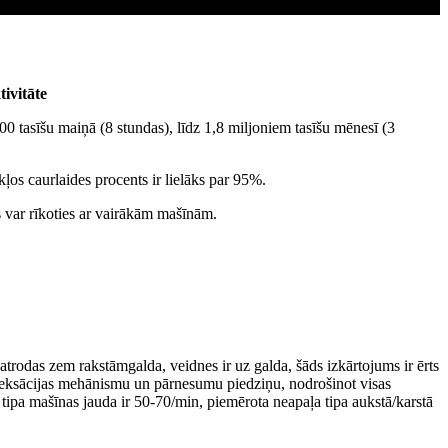
ivitāte
00 tasīšu maiņā (8 stundas), līdz 1,8 miljoniem tasīšu mēnesī (3
ļos caurlaides procents ir lielāks par 95%.
s var rīkoties ar vairākām mašīnām.
rodas zem rakstāmgalda, veidnes ir uz galda, šāds izkārtojums ir ērts
indeksācijas mehānismu un pārnesumu piedziņu, nodrošinot visas
ī tipa mašīnas jauda ir 50-70/min, piemērota neapaļa tipa aukstā/karstā