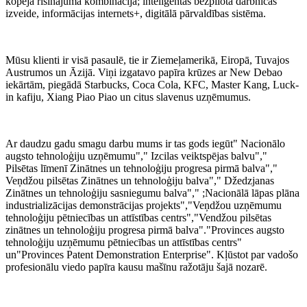
kopējā risinājuma kombinācija; inteliģentas bezpilota darbnīcas
izveide, informācijas internets+, digitālā pārvaldības sistēma.
Mūsu klienti ir visā pasaulē, tie ir Ziemeļamerikā, Eiropā, Tuvajos
Austrumos un Āzijā. Viņi izgatavo papīra krūzes ar New Debao
iekārtām, piegādā Starbucks, Coca Cola, KFC, Master Kang, Luck-
in kafiju, Xiang Piao Piao un citus slavenus uzņēmumus.
Ar daudzu gadu smagu darbu mums ir tas gods iegūt" Nacionālo
augsto tehnoloģiju uzņēmumu"," Izcilas veiktspējas balvu","
Pilsētas līmenī Zinātnes un tehnoloģiju progresa pirmā balva","
Veņdžou pilsētas Zinātnes un tehnoloģiju balva"," Džedzjanas
Zinātnes un tehnoloģiju sasniegumu balva"," ;Nacionālā lāpas plāna
industrializācijas demonstrācijas projekts","Veņdžou uzņēmumu
tehnoloģiju pētniecības un attīstības centrs","Vendžou pilsētas
zinātnes un tehnoloģiju progresa pirmā balva"."Provinces augsto
tehnoloģiju uzņēmumu pētniecības un attīstības centrs"
un"Provinces Patent Demonstration Enterprise". Kļūstot par vadošo
profesionālu viedo papīra kausu mašīnu ražotāju šajā nozarē.