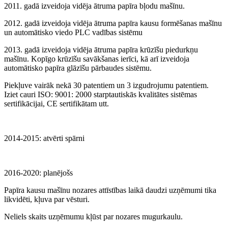
2011. gadā izveidoja vidēja ātruma papīra bļodu mašīnu.
2012. gadā izveidoja vidēja ātruma papīra kausu formēšanas mašīnu
un automātisko viedo PLC vadības sistēmu
2013. gadā izveidoja vidēja ātruma papīra krūzīšu piedurkņu
mašīnu. Kopīgo krūzīšu savākšanas ierīci, kā arī izveidoja
automātisko papīra glāzīšu pārbaudes sistēmu.
Piekļuve vairāk nekā 30 patentiem un 3 izgudrojumu patentiem.
Iziet cauri ISO: 9001: 2000 starptautiskās kvalitātes sistēmas
sertifikācijai, CE sertifikātam utt.
2014-2015: atvērti spārni
2016-2020: planējošs
Papīra kausu mašīnu nozares attīstības laikā daudzi uzņēmumi tika
likvidēti, kļuva par vēsturi.
Neliels skaits uzņēmumu kļūst par nozares mugurkaulu.