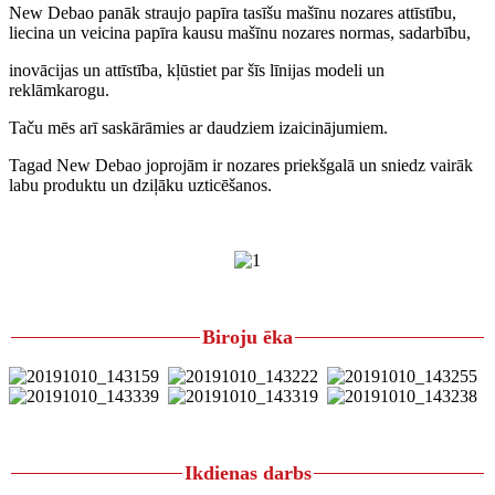
New Debao panāk straujo papīra tasīšu mašīnu nozares attīstību,
liecina un veicina papīra kausu mašīnu nozares normas, sadarbību,
inovācijas un attīstība, kļūstiet par šīs līnijas modeli un
reklāmkarogu.
Taču mēs arī saskārāmies ar daudziem izaicinājumiem.
Tagad New Debao joprojām ir nozares priekšgalā un sniedz vairāk
labu produktu un dziļāku uzticēšanos.
Biroju ēka
Ikdienas darbs