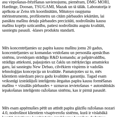
asu virpošanas-frēzēšanas savienojumu, piemēram, DMG MORI,
Hardinge, Doosan, TSUGAMI, Mazak un tā tālāk. Laboratorija ir
aprīkota ar Zeiss trīs koordinātām, Mitutoyo raupjuma
mērinstrumentu, profilometru un citām pārbaudes iekārtām, lai
panāktu mašīnu detaļu pārbaudes precizitāti, nodrošinātu kausu
mašīnu kopējo uzticamību, patiesi nodrošinātu augstu kvalitāti,
sasniegtu pasauli. -klases produktu standarti.
Mēs koncentrējamies uz papīra kausu mašīnu jomu 20 gadus,
koncentrējamies uz komandas veidošanu un personāla apmācības
sistēmu, izveidojam strādīgu R&D komandu; ar pašpārvaldību,
strādīgu attieksmi, paļaujoties uz čaklu un mērķtiecīgu amatnieku
garu, lai sasniegtu New Debao, cilvēkiem vispirms ir vadošās
tehnoloģijas koncepcija un kvalitāte. Pamatojoties uz to, mēs
klientiem sniedzam piecu gadu kvalitātes garantiju. Tagad esam
veiksmīgi izstrādājuši inteliģentu ātrgaitas papīra kausu formēšanas
mašīnu + vizuālās pārbaudes + uzmavas ievietošanas + automātiskās
iepakošanas inteliģento ražošanas sistēmu, kas ir pirmā pasaulē.
Mēs esam apņēmušies pētīt un attīstīt papīra glāzīšu ražošanas nozari
4.0, nodrošinot klientiem visaptverošu sistēmu, kurā ir vislabākā