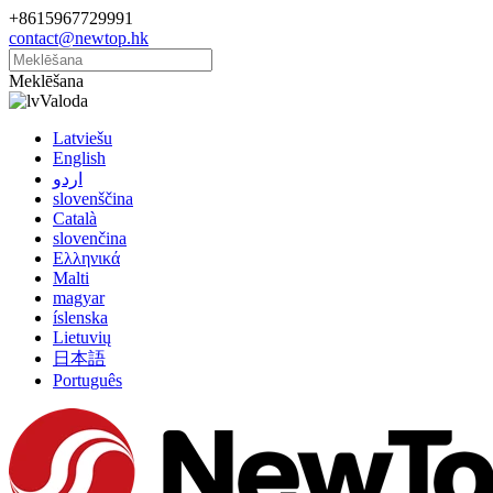
+8615967729991
contact@newtop.hk
Meklēšana
Valoda
Latviešu
English
اردو
slovenščina
Català
slovenčina
Ελληνικά
Malti
magyar
íslenska
Lietuvių
日本語
Português