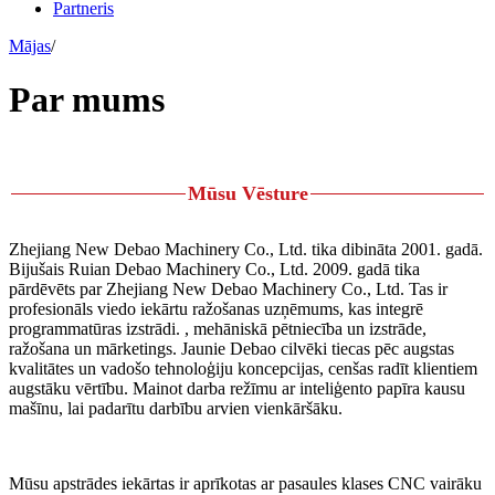
Partneris
Mājas
/
Par mums
Mūsu Vēsture
Zhejiang New Debao Machinery Co., Ltd. tika dibināta 2001. gadā.
Bijušais Ruian Debao Machinery Co., Ltd. 2009. gadā tika
pārdēvēts par Zhejiang New Debao Machinery Co., Ltd. Tas ir
profesionāls viedo iekārtu ražošanas uzņēmums, kas integrē
programmatūras izstrādi. , mehāniskā pētniecība un izstrāde,
ražošana un mārketings. Jaunie Debao cilvēki tiecas pēc augstas
kvalitātes un vadošo tehnoloģiju koncepcijas, cenšas radīt klientiem
augstāku vērtību. Mainot darba režīmu ar inteliģento papīra kausu
mašīnu, lai padarītu darbību arvien vienkāršāku.
Mūsu apstrādes iekārtas ir aprīkotas ar pasaules klases CNC vairāku