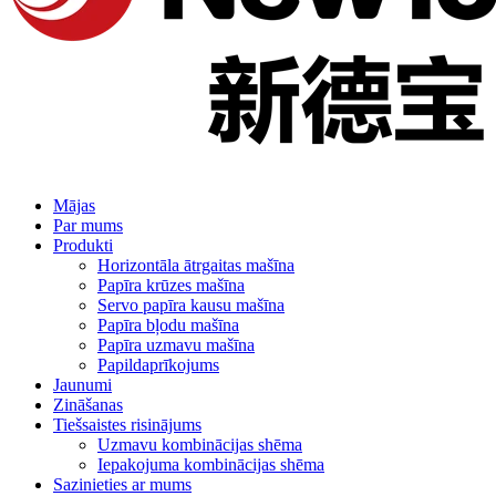
Mājas
Par mums
Produkti
Horizontāla ātrgaitas mašīna
Papīra krūzes mašīna
Servo papīra kausu mašīna
Papīra bļodu mašīna
Papīra uzmavu mašīna
Papildaprīkojums
Jaunumi
Zināšanas
Tiešsaistes risinājums
Uzmavu kombinācijas shēma
Iepakojuma kombinācijas shēma
Sazinieties ar mums