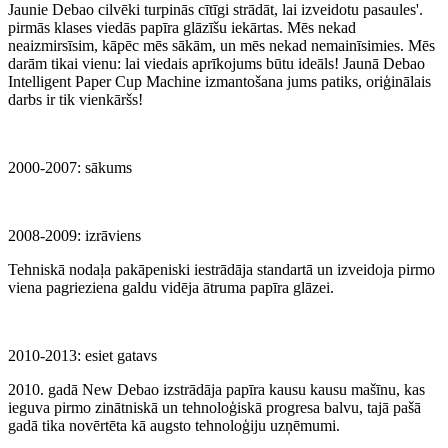
Jaunie Debao cilvēki turpinās cītīgi strādāt, lai izveidotu pasaules'.
pirmās klases viedās papīra glāzīšu iekārtas. Mēs nekad
neaizmirsīsim, kāpēc mēs sākām, un mēs nekad nemainīsimies. Mēs
darām tikai vienu: lai viedais aprīkojums būtu ideāls! Jaunā Debao
Intelligent Paper Cup Machine izmantošana jums patiks, oriģinālais
darbs ir tik vienkāršs!
2000-2007: sākums
2008-2009: izrāviens
Tehniskā nodaļa pakāpeniski iestrādāja standartā un izveidoja pirmo
viena pagrieziena galdu vidēja ātruma papīra glāzei.
2010-2013: esiet gatavs
2010. gadā New Debao izstrādāja papīra kausu kausu mašīnu, kas
ieguva pirmo zinātniskā un tehnoloģiskā progresa balvu, tajā pašā
gadā tika novērtēta kā augsto tehnoloģiju uzņēmumi.