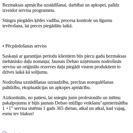
Bezmaksas apmācība uzstādīšanai, darbībai un apkopei, palīdz
izveidot servisa programmu.
Stingra piegādes ķēdes vadība, procesa kontrole un līgumu
ievērošana, lai preces piegādātu laikā.
• Pēcpārdošanas serviss
Saskaņā ar garantijas periodu klientiem būs piecu gadu bezmaksas
mehānisko daļu nomaiņa; Jaunais Debao uzņēmums nodrošinās
servisu un oriģinālo rezerves daļu piegādi visiem produktiem to
dzīves laikā kā solījumu.
Nodrošina uzstādīšanas uzraudzību, precīzas noregulēšanas
palīdzību, ekspluatācijas un apkopes apmācību.
Aizkustināts, no patiesi, lai sniegtu jums profesionālu un intīmu
pakalpojumu ir bijis jaunais Debao mūžīgo veikšanu"apmierinātība
1 +1" servisa sistēma 1 gads 365 dienas, atkal un atkal, kad vajag,
esmu tev blakus!