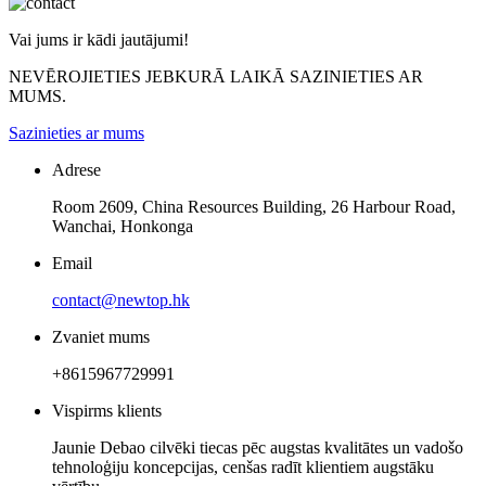
Vai jums ir kādi jautājumi!
NEVĒROJIETIES JEBKURĀ LAIKĀ SAZINIETIES AR
MUMS.
Sazinieties ar mums
Adrese
Room 2609, China Resources Building, 26 Harbour Road,
Wanchai, Honkonga
Email
contact@newtop.hk
Zvaniet mums
+8615967729991
Vispirms klients
Jaunie Debao cilvēki tiecas pēc augstas kvalitātes un vadošo
tehnoloģiju koncepcijas, cenšas radīt klientiem augstāku